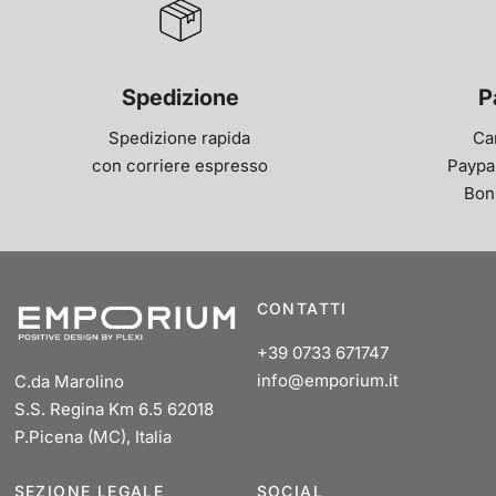
Spedizione
P
Spedizione rapida
Ca
con corriere espresso
Paypal
Bon
CONTATTI
+39 0733 671747
info@emporium.it
C.da Marolino
S.S. Regina Km 6.5 62018
P.Picena (MC), Italia
SEZIONE LEGALE
SOCIAL