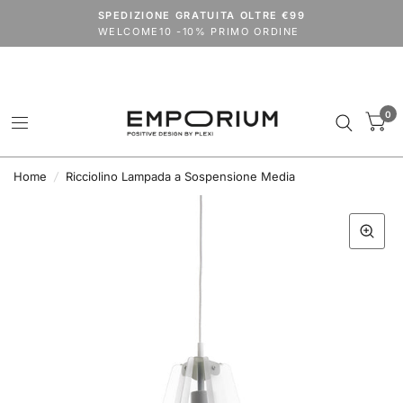
Spedizioni dal 24 agosto.
SPEDIZIONE GRATUITA OLTRE €99
codice
VACANZE2026
extra 15% su tutto il catalogo (outlet escluso)
WELCOME10 -10% PRIMO ORDINE
0
Home
/
Ricciolino Lampada a Sospensione Media