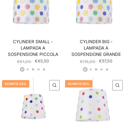
CYLINDER SMALL -
CYLINDER BIG -
LAMPADA A
LAMPADA A
SOSPENSIONE PICCOLA
SOSPENSIONE GRANDE
€45,50
€57,50
€91,00
€115,00
020 Fiori
021 Bottoni
022 Righe
023 Cuori
024 Giungla
020 Fiori
021 Bottoni
022 Righe
023 Cuori
024 Giungla
SCONTO 50%
SCONTO 50%
QUICK VIEW
QU