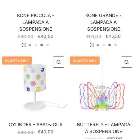
KONE PICCOLA -
KONE GRANDE -
LAMPADA A
LAMPADA A
SOSPENSIONE
SOSPENSIONE
€40,00
€45,50
€80,00
€91,00
025 Bolli
026 Strisce
027 Mongolfiere
028 Orsetto
029 Stelle
025 Bolli
026 Strisce
027 Mongolfiere
028 Orsetto
029 Stelle
SCONTO 50%
SCONTO 50%
QUICK VIEW
QU
CYLINDER - ABAT-JOUR
BUTTERFLY - LAMPADA
A SOSPENSIONE
€40,00
€80,00
€61,00