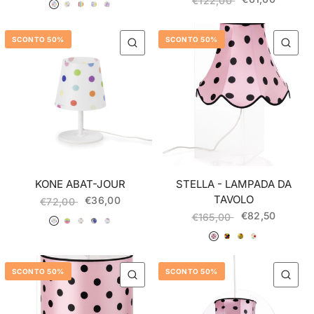
020 Fiori
021 Bottoni
022 Righe
023 Cuori
024 Giungla
€122,00
SCONTO 50%
SCONTO 50%
QUICK VIEW
QU
KONE ABAT-JOUR
STELLA - LAMPADA DA
TAVOLO
€36,00
€72,00
€82,50
025 Bolli
026 Strisce
027 Mongolfiere
028 Orsetto
029 Stelle
€165,00
036 Rosa Pois Nero
037 Arlecchino
040 Giallo Fiori
041 Bianco Pois Multicolor
SCONTO 50%
SCONTO 50%
QUICK VIEW
QU