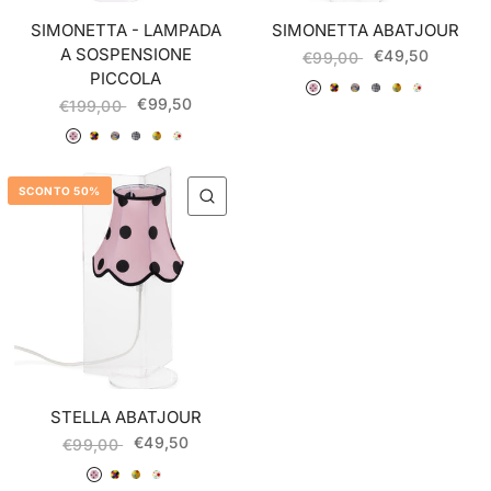
SIMONETTA - LAMPADA
SIMONETTA ABATJOUR
A SOSPENSIONE
€49,50
€99,00
PICCOLA
036 Rosa Pois Nero
037 Arlecchino
038 Fumetti
039 Rombi Bianco/Nero
040 Giallo Fiori
041 Bianco Pois Multico
€99,50
€199,00
036 Rosa Pois Nero
037 Arlecchino
038 Fumetti
039 Rombi bianco/nero
040 Giallo Fiori
041 Bianco Pois Multicolor
SCONTO 50%
QUICK VIEW
STELLA ABATJOUR
€49,50
€99,00
036 Rosa Pois Nero
037 Arlecchino
040 Giallo Fiori
041 Bianco Pois Multicolor