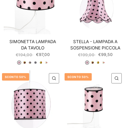
SIMONETTA LAMPADA
STELLA - LAMPADA A
DA TAVOLO
SOSPENSIONE PICCOLA
€97,00
€99,50
€194,00
€199,00
036 Rosa Pois Nero
037 Arlecchino
038 Fumetti
039 Rombi Bianco/Nero
040 Giallo Fiori
041 Bianco Pois Multicolor
036 Rosa Pois Nero
037 Arlecchino
040 Giallo Fiori
041 Bianco Pois Multicolor
SCONTO 50%
SCONTO 50%
QUICK VIEW
QU