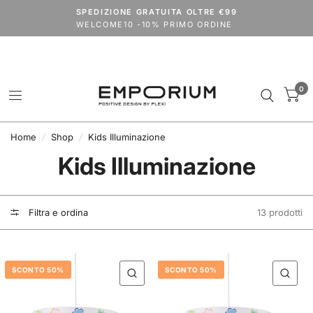
Spedizioni dal 24 agosto.
SPEDIZIONE GRATUITA OLTRE €99
codice
VACANZE2026
extra 15% su tutto il catalogo (outlet escluso)
WELCOME10 -10% PRIMO ORDINE
0
Home
/
Shop
/
Kids Illuminazione
Kids Illuminazione
Filtra e ordina
13 prodotti
SCONTO 50%
SCONTO 50%
QUICK VIEW
QU