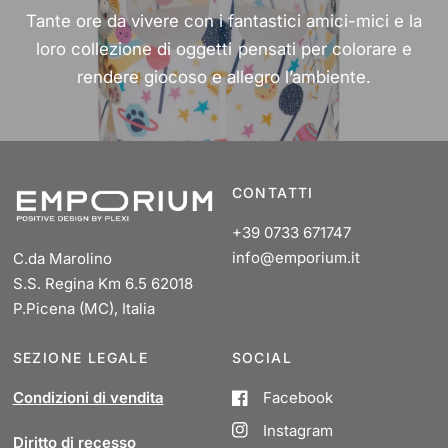
Tante ore da vivere con i fantastici amici-mici e la
loro collezione di oggetti pensati per colorare e
rendere giocoso e allegro l’ambiente.
CONTATTI
+39 0733 671747
info@emporium.it
C.da Marolino
S.S. Regina Km 6.5 62018
P.Picena (MC), Italia
SEZIONE LEGALE
SOCIAL
Condizioni di vendita
Facebook
Instagram
Diritto di recesso