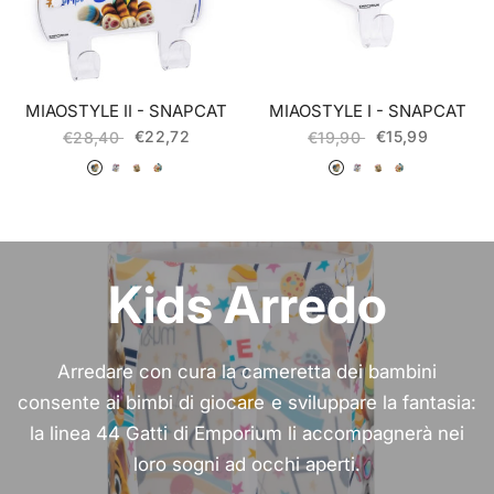
MIAOSTYLE II - SNAPCAT
MIAOSTYLE I - SNAPCAT
€22,72
€15,99
€28,40
€19,90
055 Lampo
056 Milady
057 Pilou
058 Polpetta
055 Lampo
056 Milady
057 Pilou
058 Polpetta
Kids Arredo
Arredare con cura la cameretta dei bambini
consente ai bimbi di giocare e sviluppare la fantasia:
la linea 44 Gatti di Emporium li accompagnerà nei
loro sogni ad occhi aperti.