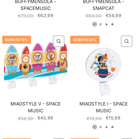
BUFFYMENSOLA -
BUFFYMENSOLA -
SPACEMUSIC
SNAPCAT
€62,99
€54,99
€79,00
€69,00
055 Lampo
056 Milady
057 Pilou
058 Polpetta
SCONTO 19%
SCONTO 20%
QUICK VIEW
QU
MIAOSTYLE V - SPACE
MIAOSTYLE I - SPACE
MUSIC
MUSIC
€43,99
€15,99
€54,50
€19,90
055 Lampo
056 Milady
057 Pilou
058 Polpetta