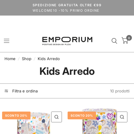
Spedizioni dal 24 agosto.
SPEDIZIONE GRATUITA OLTRE €99
codice
VACANZE2026
extra 15% su tutto il catalogo (outlet escluso)
WELCOME10 -10% PRIMO ORDINE
0
Home
/
Shop
/
Kids Arredo
Kids Arredo
Filtra e ordina
10 prodotti
SCONTO 20%
SCONTO 20%
QUICK VIEW
QU