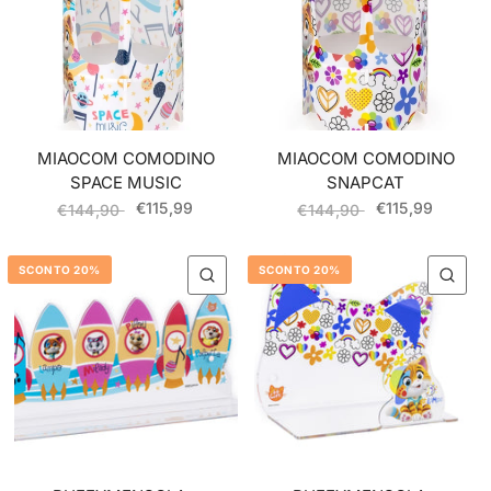
MIAOCOM COMODINO
MIAOCOM COMODINO
SPACE MUSIC
SNAPCAT
€115,99
€115,99
€144,90
€144,90
SCONTO 20%
SCONTO 20%
QUICK VIEW
QU