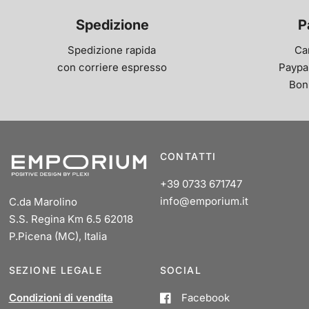
Spedizione
P
Spedizione rapida
Ca
con corriere espresso
Paypal
Bon
CONTATTI
+39 0733 671747
info@emporium.it
C.da Marolino
S.S. Regina Km 6.5 62018
P.Picena (MC), Italia
SEZIONE LEGALE
SOCIAL
Condizioni di vendita
Facebook