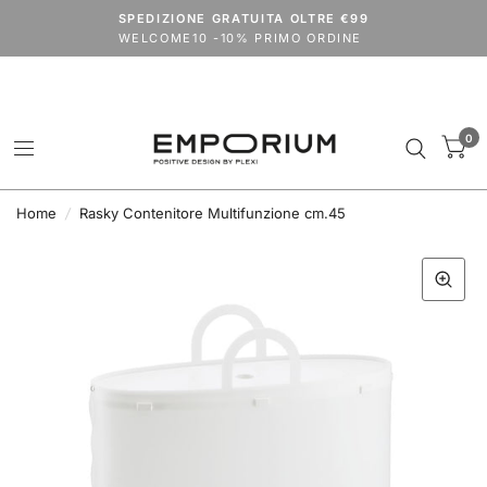
Spedizioni dal 24 agosto.
SPEDIZIONE GRATUITA OLTRE €99
codice
VACANZE2026
extra 15% su tutto il catalogo (outlet escluso)
WELCOME10 -10% PRIMO ORDINE
0
Home
/
Rasky Contenitore Multifunzione cm.45