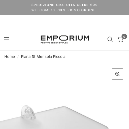
Spedizioni dal 24 agosto.
SPEDIZIONE GRATUITA OLTRE €99
codice
VACANZE2026
extra 15% su tutto il catalogo (outlet escluso)
WELCOME10 -10% PRIMO ORDINE
0
Home
/
Plana 15 Mensola Piccola