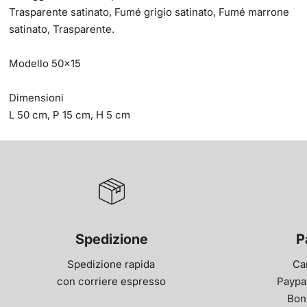
Trasparente satinato, Fumé grigio satinato, Fumé marrone
satinato, Trasparente.
Modello 50x15
Dimensioni
L 50 cm, P 15 cm, H 5 cm
Spedizione
P
Spedizione rapida
Ca
con corriere espresso
Paypal
Bon