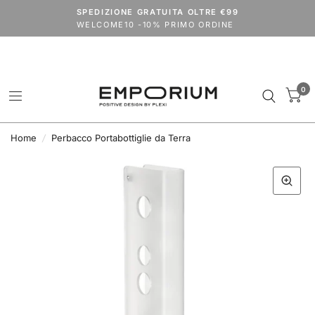
Spedizioni dal 24 agosto.
SPEDIZIONE GRATUITA OLTRE €99
codice
VACANZE2026
extra 15% su tutto il catalogo (outlet escluso)
WELCOME10 -10% PRIMO ORDINE
0
Home
/
Perbacco Portabottiglie da Terra