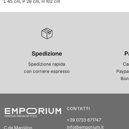
L 45 cm, P 26 cm, H 102 cm
Spedizione
P
Spedizione rapida
Ca
con corriere espresso
Paypal
Bon
CONTATTI
+39 0733 671747
info@emporium.it
C.da Marolino