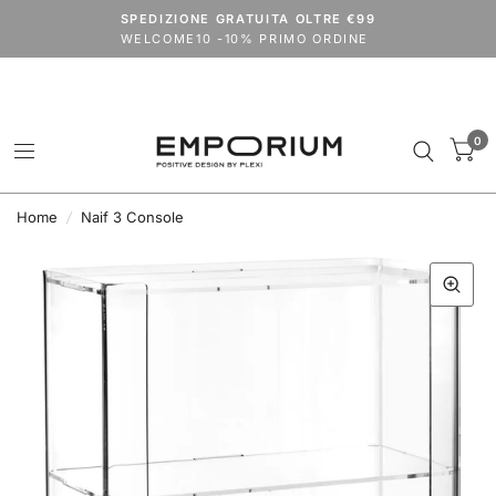
Spedizioni dal 24 agosto.
SPEDIZIONE GRATUITA OLTRE €99
codice
VACANZE2026
extra 15% su tutto il catalogo (outlet escluso)
WELCOME10 -10% PRIMO ORDINE
0
Home
/
Naif 3 Console