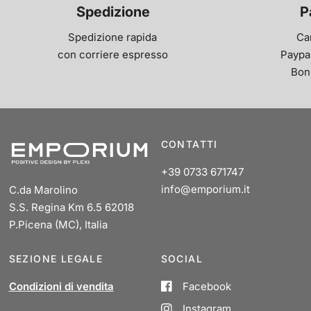
Spedizione
P
Spedizione rapida
Ca
con corriere espresso
Paypal
Bon
CONTATTI
+39 0733 671747
info@emporium.it
C.da Marolino
S.S. Regina Km 6.5 62018
P.Picena (MC), Italia
SEZIONE LEGALE
SOCIAL
Condizioni di vendita
Facebook
Instagram