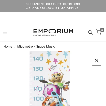
Spedizioni dal 24 agosto.
SPEDIZIONE GRATUITA OLTRE €99
codice
VACANZE2026
extra 15% su tutto il catalogo (outlet escluso)
WELCOME10 -10% PRIMO ORDINE
0
Home
/
Miaometro - Space Music