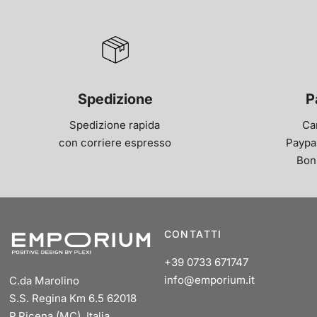
Spedizione
P
Spedizione rapida
Ca
con corriere espresso
Paypal
Bon
CONTATTI
+39 0733 671747
info@emporium.it
C.da Marolino
S.S. Regina Km 6.5 62018
P.Picena (MC), Italia