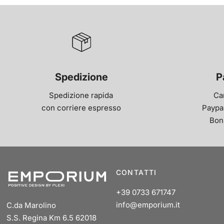
Spedizione
P
Spedizione rapida
Ca
con corriere espresso
Paypal
Bon
CONTATTI
+39 0733 671747
info@emporium.it
C.da Marolino
S.S. Regina Km 6.5 62018