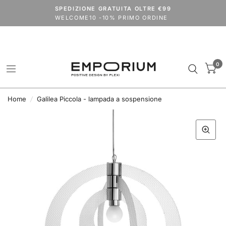
Spedizioni dal 24 agosto.
SPEDIZIONE GRATUITA OLTRE €99
codice
VACANZE2026
extra 15% su tutto il catalogo (outlet escluso)
WELCOME10 -10% PRIMO ORDINE
0
Home
/
Galilea Piccola - lampada a sospensione