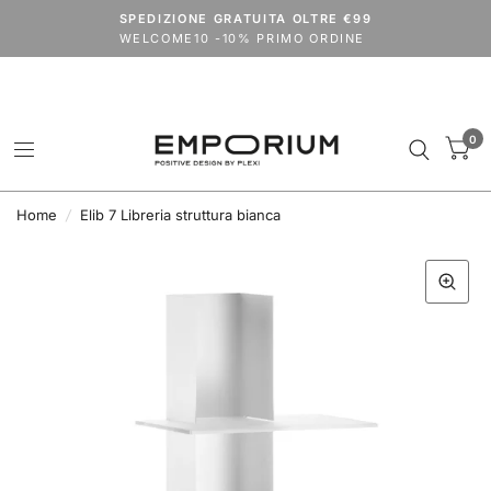
Spedizioni dal 24 agosto.
SPEDIZIONE GRATUITA OLTRE €99
codice
VACANZE2026
extra 15% su tutto il catalogo (outlet escluso)
WELCOME10 -10% PRIMO ORDINE
0
Home
/
Elib 7 Libreria struttura bianca