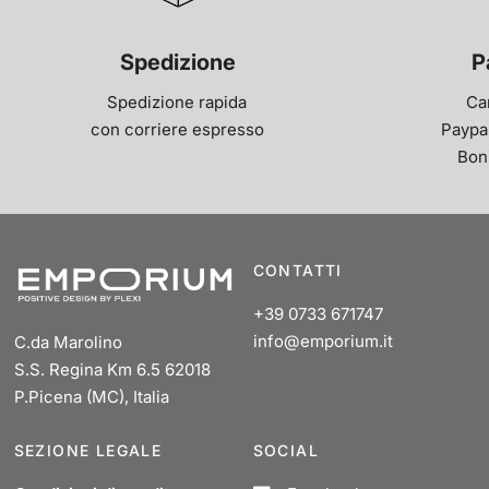
Spedizione
P
Spedizione rapida
Ca
con corriere espresso
Paypal
Bon
CONTATTI
+39 0733 671747
info@emporium.it
C.da Marolino
S.S. Regina Km 6.5 62018
P.Picena (MC), Italia
SEZIONE LEGALE
SOCIAL