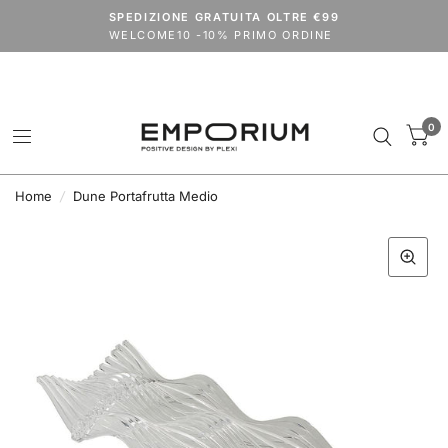
Spedizioni dal 24 agosto.
SPEDIZIONE GRATUITA OLTRE €99
codice
VACANZE2026
extra 15% su tutto il catalogo (outlet escluso)
WELCOME10 -10% PRIMO ORDINE
0
Home
/
Dune Portafrutta Medio