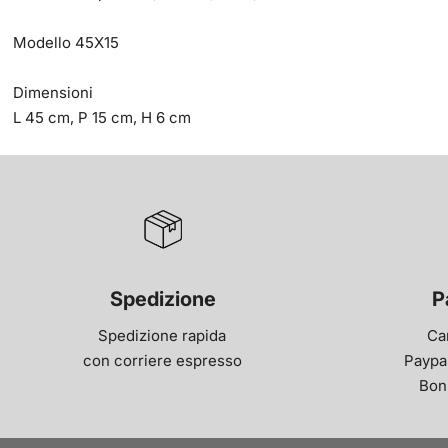
Modello 45X15
Dimensioni
L 45 cm, P 15 cm, H 6 cm
Spedizione
P
Spedizione rapida
Ca
con corriere espresso
Paypal
Bon