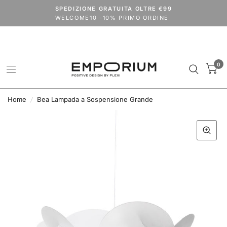
Spedizioni dal 24 agosto.
SPEDIZIONE GRATUITA OLTRE €99
codice
VACANZE2026
extra 15% su tutto il catalogo (outlet escluso)
WELCOME10 -10% PRIMO ORDINE
0
Home
/
Bea Lampada a Sospensione Grande