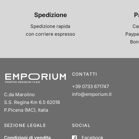
Spedizione
P
Spedizione rapida
Ca
con corriere espresso
Paypal
Bon
CONTATTI
+39 0733 671747
info@emporium.it
C.da Marolino
S.S. Regina Km 6.5 62018
P.Picena (MC), Italia
SEZIONE LEGALE
SOCIAL
Condizioni di vendita
Facebook